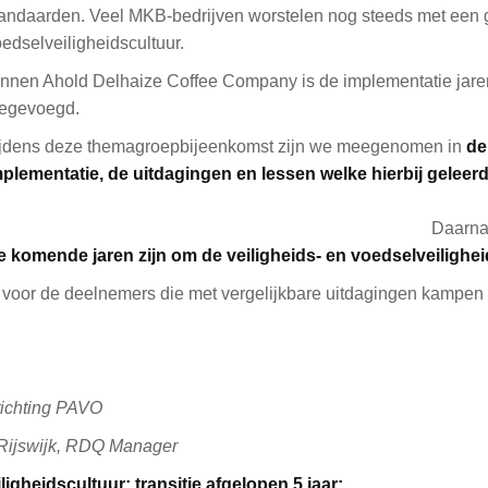
tandaarden. Veel MKB-bedrijven worstelen nog steeds met een 
edselveiligheidscultuur.
nnen Ahold Delhaize Coffee Company is de implementatie jaren 
oegevoegd.
ijdens deze themagroepbijeenkomst zijn we meegenomen in
de
plementatie, de uitdagingen en lessen welke hierbij geleerd
we ook meegenomen in
e komende jaren zijn om de veiligheids- en voedselveilighei
 voor de deelnemers die met vergelijkbare uitdagingen kampen i
Stichting PAVO
Rijswijk, RDQ Manager
ligheidscultuur: transitie afgelopen 5 jaar;