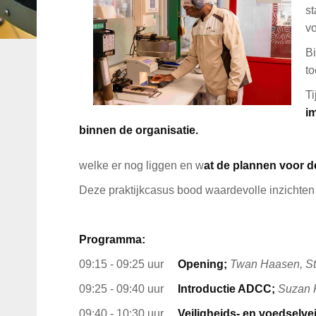
s
vo
Bi
t
T
im
binnen de organisatie.
Daarnaast zijn 
welke er nog liggen en w
at de plannen voor d
Deze praktijkcasus bood waardevolle inzichten
Programma:
09:15 - 09:25 uur
Opening;
Twan Haasen, 
09:25 - 09:40 uur
Introductie ADCC;
Suzan 
09:40 - 10:30 uur
Veiligheids- en voedselvei