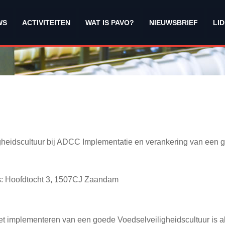
WS
ACTIVITEITEN
WAT IS PAVO?
NIEUWSBRIEF
LI
heidscultuur bij ADCC Implementatie en verankering van een go
: Hoofdtocht 3, 1507CJ Zaandam
t implementeren van een goede Voedselveiligheidscultuur is a