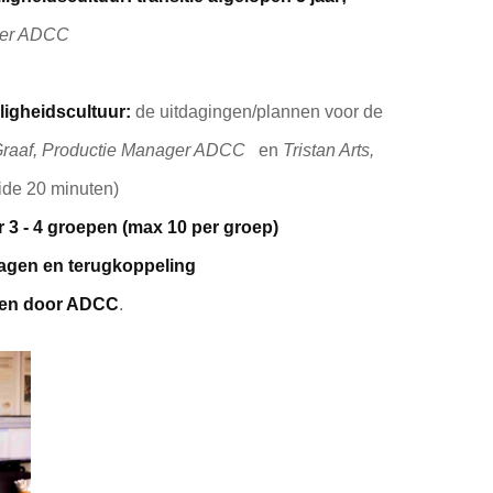
ger ADCC
iligheidscultuur:
de uitdagingen/plannen voor de
Graaf, Productie Manager ADCC
en
Tristan Arts,
ide 20 minuten)
 3 - 4 groepen (max 10 per groep)
vragen en terugkoppeling
den door ADCC
.