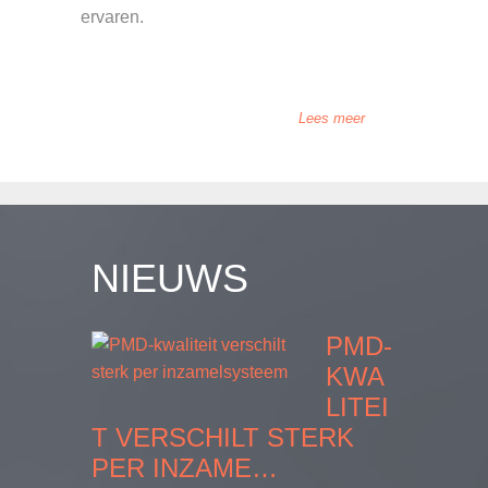
ervaren.
Lees meer
NIEUWS
PMD-
KWA
LITEI
T VERSCHILT STERK
PER INZAME…