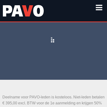
Deelname voor PAVO-leden is kosteloos. Niet-leden betalen
€ 395,00 excl. BTW voor de 1e aanmelding en krijgen 50%