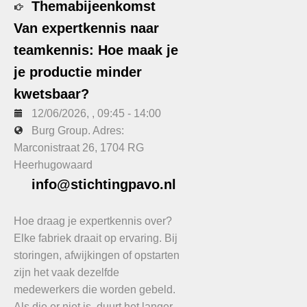
Themabijeenkomst
Van expertkennis naar
teamkennis: Hoe maak je
je productie minder
kwetsbaar?
12/06/2026
, ,
09:45
-
14:00
Burg Group. Adres:
Marconistraat 26, 1704 RG
Heerhugowaard
info@stichtingpavo.nl
Hoe draag je expertkennis over?
Elke fabriek draait op ervaring. Bij
storingen, afwijkingen of opstarten
zijn het vaak dezelfde
medewerkers die worden gebeld.
Als die er niet is, duurt het langer