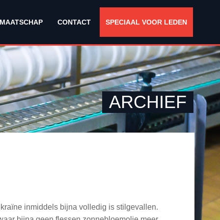
DMAATSCHAP
CONTACT
SPECIAAL VOOR LEDEN
ARCHIEF
raïne inmiddels bijna volledig is stilgevallen.
 waar bijna geen flessen zonnebloemolie meer