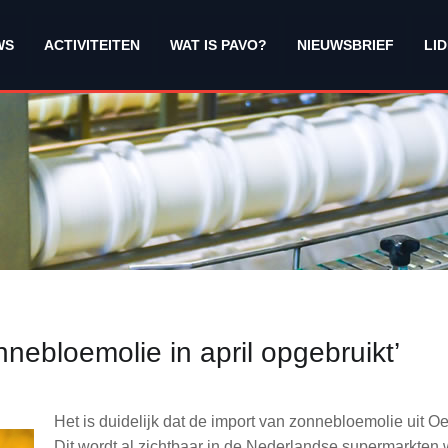
WS
ACTIVITEITEN
WAT IS PAVO?
NIEUWSBRIEF
LI
ebloemolie in april opgebruikt’
Het is duidelijk dat de import van zonnebloemolie uit Oek
Dit wordt al zichtbaar in de Nederlandse supermarkten