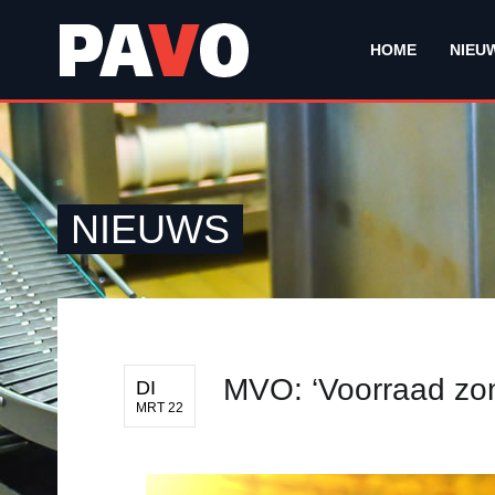
HOME
NIEU
NIEUWS
MVO: ‘Voorraad zonn
DI
MRT 22