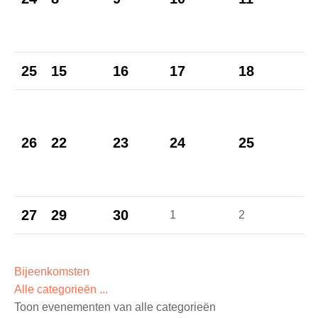
.
25
15
16
17
18
1
2
26
22
23
24
25
.
27
29
30
1
2
3
Bijeenkomsten
Alle categorieën ...
Toon evenementen van alle categorieën