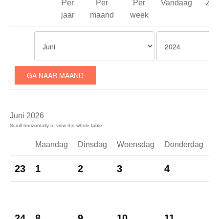
Per
Per
Per
Vandaag
Zoe
jaar
maand
week
GA NAAR MAAND
Juni 2026
Maandag
Dinsdag
Woensdag
Donderdag
23
1
2
3
4
5
1
24
8
9
10
11