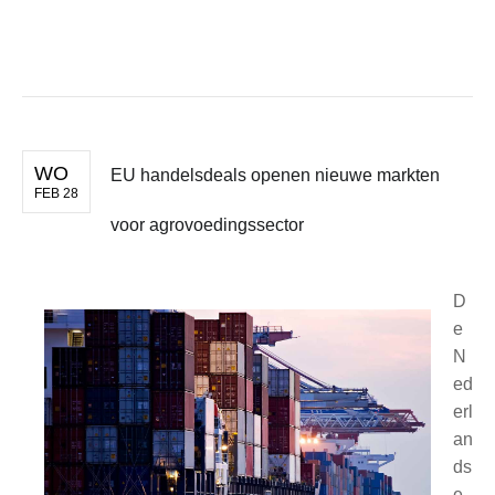
WO
EU handels­deals openen nieuwe markten
FEB 28
voor agrovoe­dings­sector
D
e
N
ed
erl
an
ds
e