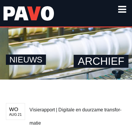
NIEUWS
ARCHIEF
WO
Visierap­port | Digitale en duurzame transfor­
AUG 21
matie