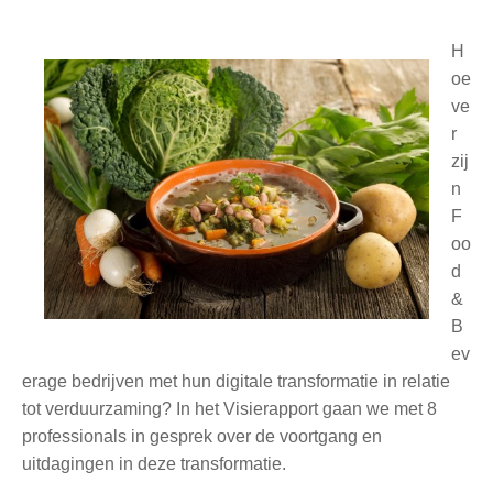
H
oe
ve
r
zij
n
F
oo
d
&
B
ev
erage bedrijven met hun digitale transformatie in relatie
tot verduurzaming? In het Visierapport gaan we met 8
professionals in gesprek over de voortgang en
uitdagingen in deze transformatie.